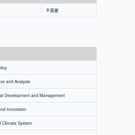
不需要
licy
ce and Analysis
onal Development and Management
and Innovation
d Climate System