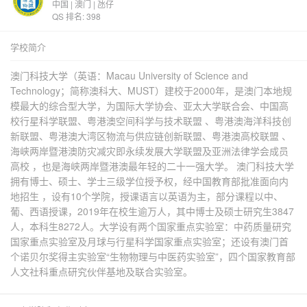
中国 | 澳门 | 氹仔
QS 排名: 398
学校简介
澳门科技大学（英语：Macau University of Science and
Technology；简称澳科大、MUST）建校于2000年，是澳门本地规
模最大的综合型大学，为国际大学协会、亚太大学联合会、中国高
校行星科学联盟、粤港澳空间科学与技术联盟 、粤港澳海洋科技创
新联盟、粤港澳大湾区物流与供应链创新联盟、粤港澳高校联盟 、
海峡两岸暨港澳防灾减灾即永续发展大学联盟及亚洲法律学会成员
高校 ，也是海峡两岸暨港澳最年轻的二十一强大学。 澳门科技大学
拥有博士、硕士、学士三级学位授予权，经中国教育部批准面向内
地招生 ，设有10个学院，授课语言以英语为主，部分课程以中、
葡、西语授课，2019年在校生逾万人，其中博士及硕士研究生3847
人，本科生8272人。大学设有两个国家重点实验室：中药质量研究
国家重点实验室及月球与行星科学国家重点实验室；还设有澳门首
个诺贝尔奖得主实验室“生物物理与中医药实验室”，四个国家教育部
人文社科重点研究伙伴基地及联合实验室。