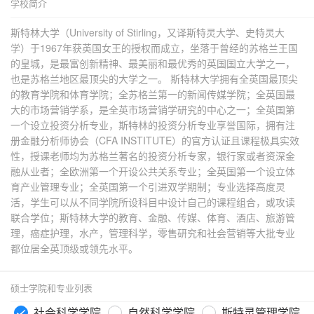
学校简介
斯特林大学（University of Stirling，又译斯特灵大学、史特灵大
学）于1967年获英国女王的授权而成立，坐落于曾经的苏格兰王国
的皇城，是最富创新精神、最美丽和最优秀的英国国立大学之一，
也是苏格兰地区最顶尖的大学之一。 斯特林大学拥有全英国最顶尖
的教育学院和体育学院；全苏格兰第一的新闻传媒学院；全英国最
大的市场营销学系，是全英市场营销学研究的中心之一；全英国第
一个设立投资分析专业，斯特林的投资分析专业享誉国际，拥有注
册金融分析师协会（CFA INSTITUTE）的官方认证且课程极具实效
性，授课老师均为苏格兰著名的投资分析专家，银行家或者资深金
融从业者；全欧洲第一个开设公共关系专业；全英国第一个设立体
育产业管理专业；全英国第一个引进双学期制；专业选择高度灵
活，学生可以从不同学院所设科目中设计自己的课程组合，或攻读
联合学位；斯特林大学的教育、金融、传媒、体育、酒店、旅游管
理，癌症护理，水产，管理科学，零售研究和社会营销等大批专业
都位居全英顶级或领先水平。
硕士学院和专业列表
社会科学学院
自然科学学院
斯特灵管理学院