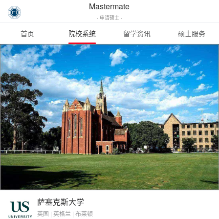
Mastermate
- 申请硕士 -
首页
院校系统
留学资讯
硕士服务
萨塞克斯大学
英国 | 英格兰 | 布莱顿