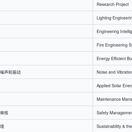
Research Project
Lighting Engineeri
Engineering Intelli
Fire Engineering 
Energy Efficient Bu
噪声和振动
Noise and Vibratio
Applied Solar Ener
Maintenance Manag
审核
Safety Management
境
Sustainability & th