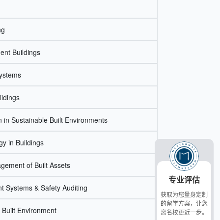
ng
gent Buildings
Systems
ildings
n in Sustainable Built Environments
gy in Buildings
ement of Built Assets
专业评估
 Systems & Safety Auditing
获取为您量身定制
的留学方案，让您
e Built Environment
离名校更近一步。