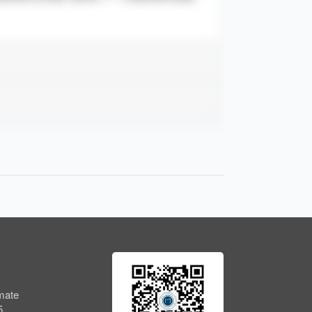
ate
5