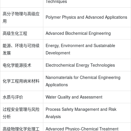
Techniques
高分子物理与高级应
Polymer Physics and Advanced Applications
用
高级生化工程
Advanced Biochemical Engineering
能源、环境与可持续
Energy, Environment and Sustainable
发展
Development
电化学能源技术
Electrochemical Energy Technologies
Nanomaterials for Chemical Engineering
化学工程用纳米材料
Applications
水质与评价
Water Quality and Assessment
过程安全管理与风险
Process Safety Management and Risk
分析
Analysis
高级物理化学处理工
Advanced Physico-Chemical Treatment