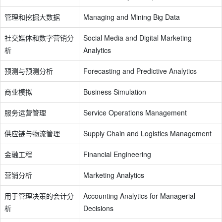
管理和挖掘大数据
Managing and Mining Big Data
社交媒体和数字营销分
Social Media and Digital Marketing
析
Analytics
预测与预测分析
Forecasting and Predictive Analytics
商业模拟
Business Simulation
服务运营管理
Service Operations Management
供应链与物流管理
Supply Chain and Logistics Management
金融工程
Financial Engineering
营销分析
Marketing Analytics
用于管理决策的会计分
Accounting Analytics for Managerial
析
Decisions