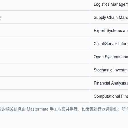
Logistics Manage
统
Supply Chain Man
Expert Systems an
Client/Server Info
Open Systems and
Stochastic Invest
Financial Analysis
Computational Fin
的相关信息由 Mastermate 手工收集并整理，如发现错误欢迎指出