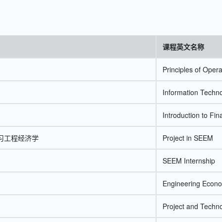
课程英文名称
Principles of Ope
Information Tech
Introduction to Fin
实习工程经济学
Project in SEEM
SEEM Internship
Engineering Econ
Project and Tech