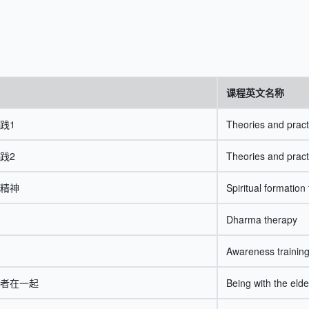
课程英文名称
践1
Theories and practi
践2
Theories and practi
精神
Spiritual formation
Dharma therapy
Awareness trainin
者在一起
Being with the elde