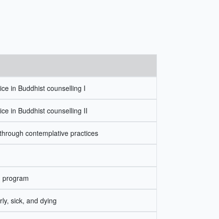
ce in Buddhist counselling I
ce in Buddhist counselling II
 through contemplative practices
g program
rly, sick, and dying