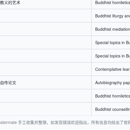
教义的艺术
Buddhist homiletics
Buddhist liturgy and
Buddhist mediatio
Special topics in B
Special topics in B
Contemplative lear
自传论文
Autobiography pape
Buddhist homiletics
Buddhist counselli
stermate 手工收集并整理，如发现错误欢迎指出，所有信息均给出了