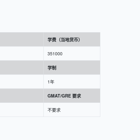
学费（当地货币）
351000
学制
1年
GMAT/GRE 要求
不要求