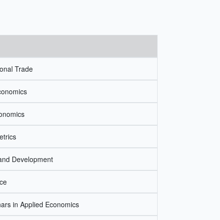
ional Trade
conomics
onomics
trics
and Development
nce
nars in Applied Economics