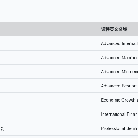
课程英文名称
Advanced Internat
Advanced Macroe
Advanced Microec
Advanced Econome
Economic Growth 
International Fina
会
Professional Semi