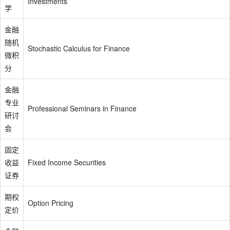
Investments
学
金融
随机
Stochastic Calculus for Finance
微积
分
金融
专业
Professional Seminars in Finance
研讨
会
固定
收益
Fixed Income Securities
证券
期权
Option Pricing
定价