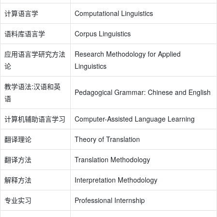
计算语言学
Computational Linguistics
语料库语言学
Corpus Linguistics
应用语言学研究方法
Research Methodology for Applied
论
Linguistics
教学语法:汉语和英
Pedagogical Grammar: Chinese and English
语
计算机辅助语言学习
Computer-Assisted Language Learning
翻译理论
Theory of Translation
翻译方法
Translation Methodology
解释方法
Interpretation Methodology
专业实习
Professional Internship