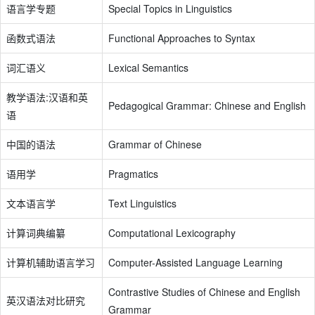
语言学专题
Special Topics in Linguistics
函数式语法
Functional Approaches to Syntax
词汇语义
Lexical Semantics
教学语法:汉语和英
Pedagogical Grammar: Chinese and English
语
中国的语法
Grammar of Chinese
语用学
Pragmatics
文本语言学
Text Linguistics
计算词典编纂
Computational Lexicography
计算机辅助语言学习
Computer-Assisted Language Learning
Contrastive Studies of Chinese and English
英汉语法对比研究
Grammar