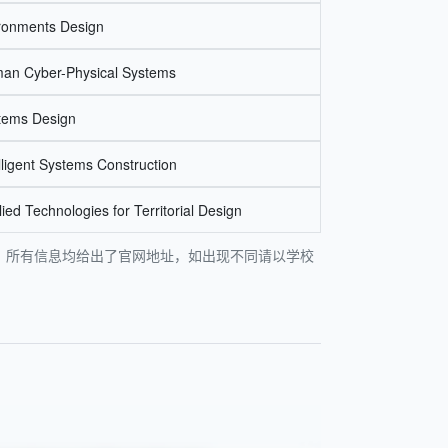
ronments Design
man Cyber-Physical Systems
stems Design
lligent Systems Construction
ied Technologies for Territorial Design
指出，所有信息均给出了官网地址，如出现不同请以学校