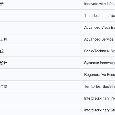
新
Innovate with Lifes
Theories in Intera
Advanced Visualisa
工具
Advanced Service 
统
Socio-Technical S
设计
Systemic Innovatio
Regenerative Eco
合体
Territories, Societ
Interdisciplinary Pr
Interdisciplinary St