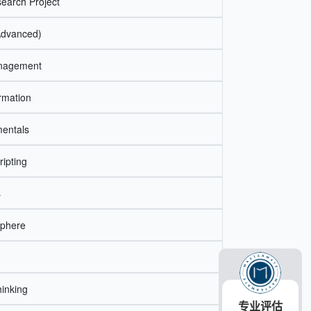
earch Project
Advanced)
anagement
rmation
entals
ripting
s
sphere
inking
专业评估