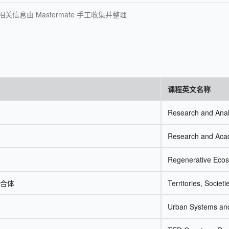
息由 Mastermate 手工收集并整理
课程英文名称
Research and Anal
Research and Acad
Regenerative Eco
合体
Territories, Societ
Urban Systems and