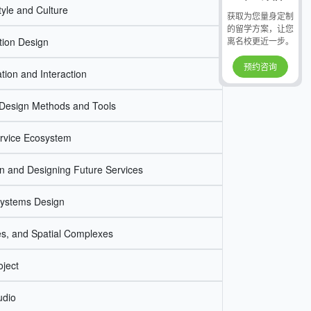
tyle and Culture
获取为您量身定制
的留学方案，让您
ction Design
离名校更近一步。
预约咨询
tion and Interaction
Design Methods and Tools
ervice Ecosystem
n and Designing Future Services
systems Design
ies, and Spatial Complexes
oject
udio