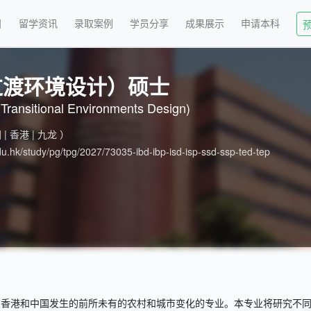
目
留学资讯
录取案例
学员分享
成果展示
申请本科
过渡环境设计）硕士
(Transitional Environments Design)
 | 香港 | 九龙 ）
du.hk/study/pg/tpg/2027/73035-ibd-ibp-isd-isp-ssd-ssp-ted-tep
在香港和中国发生的前所未有的农村和城市变化的专业。本专业将研究不