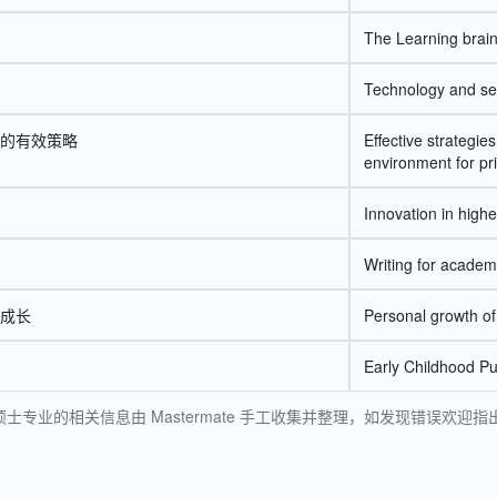
The Learning brai
Technology and se
的有效策略
Effective strategie
environment for pr
Innovation in high
Writing for academ
成长
Personal growth o
Early Childhood Pub
士专业的相关信息由 Mastermate 手工收集并整理，如发现错误欢