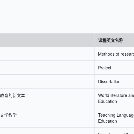
课程英文名称
Methods of resear
Project
Dissertation
教育的新文本
World literature an
Education
文学教学
Teaching Language 
Education