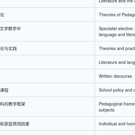
Literature and the
论
Theories of Pedag
言文学教学中
Specialist elective
language and liter
论与实践
Theories and pract
Literature and lang
Written discourse
课程
School policy and 
科的教学框架
Pedagogical frame
subjects
和家庭预测因素
Individual and hom