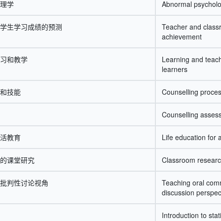
理学
Abnormal psycholo
学生学习成绩的预测
Teacher and classr
achievement
习和教学
Learning and teach
learners
和技能
Counselling process
Counselling assess
活教育
Life education for
的课堂研究
Classroom research
批判性讨论视角
Teaching oral comm
discussion perspec
Introduction to sta