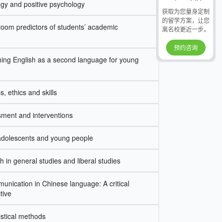
gy and positive psychology
获取为您量身定制
的留学方案，让您
oom predictors of students’ academic
离名校更近一步。
预约咨询
ing English as a second language for young
, ethics and skills
ment and interventions
 adolescents and young people
 in general studies and liberal studies
unication in Chinese language: A critical
tive
tistical methods