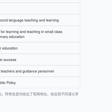
n
cond language teaching and learning
s for learning and teaching in small class
imary education
er education
ic success
f teachers and guidance personnel
lic Policy
迎指出，所有信息均给出了官网地址，如出现不同请以学