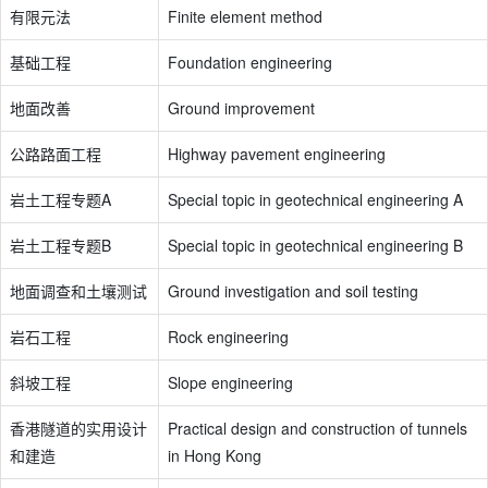
有限元法
Finite element method
基础工程
Foundation engineering
地面改善
Ground improvement
公路路面工程
Highway pavement engineering
岩土工程专题A
Special topic in geotechnical engineering A
岩土工程专题B
Special topic in geotechnical engineering B
地面调查和土壤测试
Ground investigation and soil testing
岩石工程
Rock engineering
斜坡工程
Slope engineering
香港隧道的实用设计
Practical design and construction of tunnels
和建造
in Hong Kong